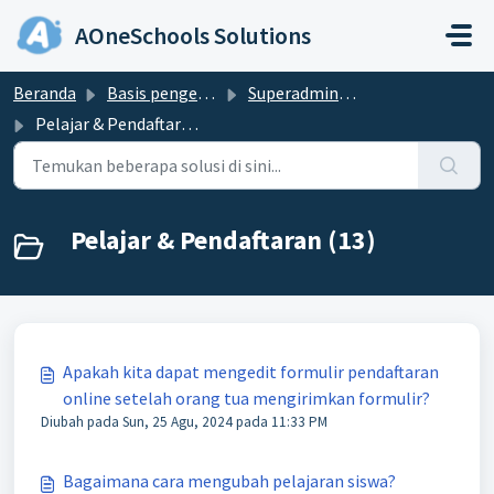
Lewatkan ke konten utama
AOneSchools Solutions
Beranda
Basis pengetahuan
Superadmin & Admin
Pelajar & Pendaftaran
Pelajar & Pendaftaran (13)
Apakah kita dapat mengedit formulir pendaftaran
online setelah orang tua mengirimkan formulir?
Diubah pada Sun, 25 Agu, 2024 pada 11:33 PM
Bagaimana cara mengubah pelajaran siswa?