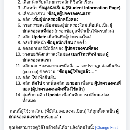
เลือกนักเรียนโดยการคลิกที่ชื่อนักเรียน
เปิดหน้า
ข้อมูลนักเรียน (Student Information Page)
เลื่อนหาส่วน ‘
ข้อมูลผู้ปกครองคนแรก’
คลิก ‘
เพิ่มผู้ปกครองอีกหนึ่งคนง’
กรอกรายละเอียดของผู้ปกครองใหม่เพื่อเพิ่มเป็น
ผู้
ปกครองคนที่สอง
(กรอกข้อมูลที่จำเป็นให้ครบถ้วน)
คลิก
Update
เพื่อบันทึกผู้ปกครองใหม่
กลับไปที่หน้า
ข้อมูลนักเรียน
อีกครั้ง
คัดลอกเบอร์มือถือของ
ผู้ปกครองคนที่สอง
วางเบอร์ดังกล่าวลงในช่อง
เบอร์โทรศัพท์
ของ
ผู้
ปกครองคนแรก
คลิกนอกช่องหมายเลขมือถือ → จะปรากฏกล่องยืนยัน
(pop-up) ข้อความ
“ข้อมูลผู้ใช้อยู่แล้ว…”
คลิก
ใช่
เพื่อยืนยัน
คลิก
ถัดไป
จากนั้นคลิก
เอาออก
เพื่อลบ
ผู้ปกครองคนที่
สอง (ผู้ปกครองคนเดิมที่ไม่ใช้แล้ว)
สุดท้าย คลิก
Update
เพื่อบันทึกการเปลี่ยนแปลง
ทั้งหมด
ตอนนี้ผู้ใช้งานใหม่ (ที่ยังไม่เคยลงทะเบียน) ได้ถูกตั้งค่าเป็น
ผู้
ปกครองคนแรก
เรียบร้อยแล้ว
คุณยังสามารถดูวิดีโออ้างอิงได้ผ่านลิงก์ต่อไปนี้:
[Change First