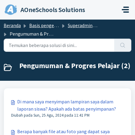
Lewatkan ke konten utama
AOneSchools Solutions
Beranda
Basis pengetahuan
Superadmin & Admin
Pengumuman & Progres Pelajar
Pengumuman & Progres Pelajar (2)
Di mana saya menyimpan lampiran saya dalam
laporan siswa? Apakah ada batas penyimpanan?
Diubah pada Sun, 25 Agu, 2024 pada 11:41 PM
Berapa banyak file atau foto yang dapat saya